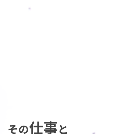
仕事
その
と