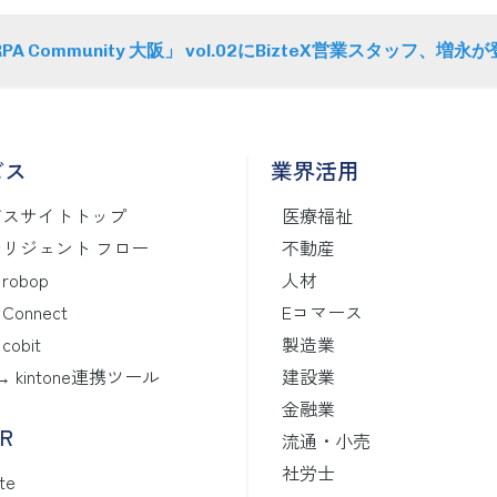
PA Community 大阪」 vol.02にBizteX営業スタッフ、増
ビス
業界活用
ビスサイトトップ
医療福祉
リジェント フロー
不動産
 robop
人材
 Connect
Eコマース
 cobit
製造業
 ↔ kintone連携ツール
建設業
金融業
CR
流通・小売
社労士
te