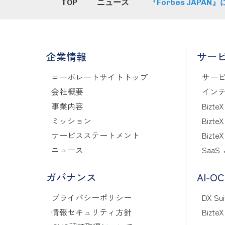
TOP
ニュース
『Forbes JAPA
企業情報
サー
コーポレートサイトトップ
サー
会社概要
インテ
事業内容
BizteX
ミッション
BizteX
サービスステートメント
BizteX
ニュース
SaaS
ガバナンス
AI-O
プライバシーポリシー
DX Sui
情報セキュリティ方針
Bizte