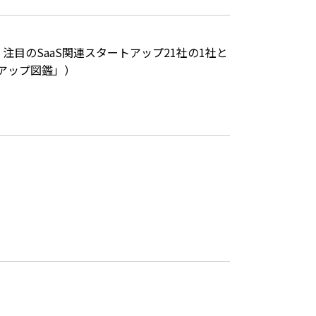
目のSaaS関連スタートアップ21社の1社と
トアップ図鑑」）