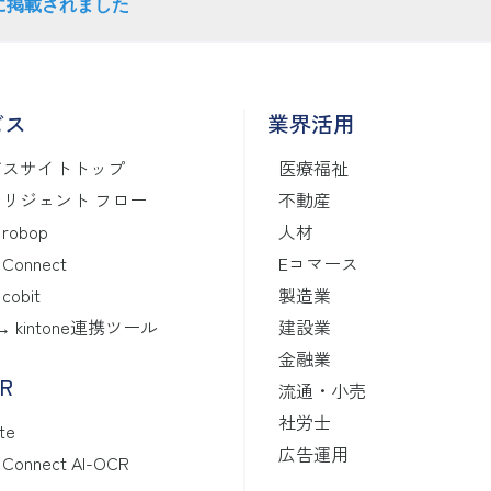
N』に掲載されました
ビス
業界活用
ビスサイトトップ
医療福祉
リジェント フロー
不動産
 robop
人材
 Connect
Eコマース
 cobit
製造業
 ↔ kintone連携ツール
建設業
金融業
CR
流通・小売
社労士
te
広告運用
X Connect AI-OCR