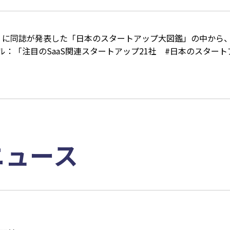
』に同誌が発表した「日本のスタートアップ大図鑑」の中から、注
トル：「注目のSaaS関連スタートアップ21社 #日本のスター
ニュース