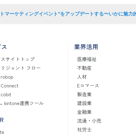
クトマーケティングイベント”をアップデートする〜いかに魅力
ビス
業界活用
ビスサイトトップ
医療福祉
リジェント フロー
不動産
 robop
人材
 Connect
Eコマース
 cobit
製造業
 ↔ kintone連携ツール
建設業
金融業
CR
流通・小売
社労士
te