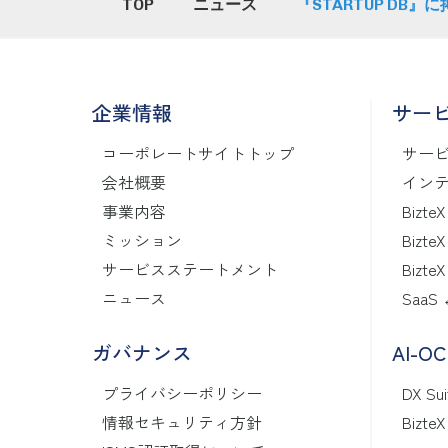
TOP
ニュース
『STARTUP DB
企業情報
サー
コーポレートサイトトップ
サー
会社概要
インテ
事業内容
BizteX
ミッション
BizteX
サービスステートメント
BizteX
ニュース
SaaS
ガバナンス
AI-O
プライバシーポリシー
DX Sui
情報セキュリティ方針
Bizte