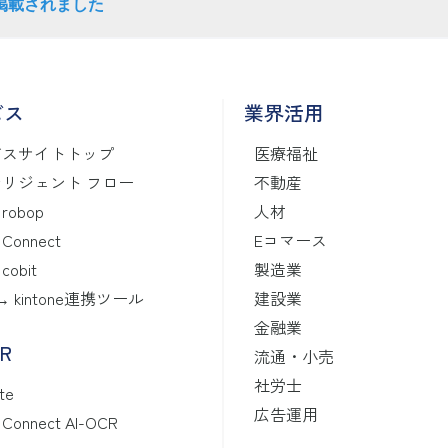
』に掲載されました
ビス
業界活用
ビスサイトトップ
医療福祉
リジェント フロー
不動産
 robop
人材
 Connect
Eコマース
 cobit
製造業
 ↔ kintone連携ツール
建設業
金融業
CR
流通・小売
社労士
te
広告運用
X Connect AI-OCR